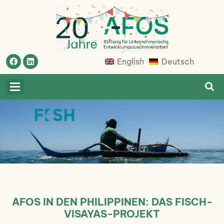
Skip
to
content
Afosfoundation
Afosfoundation
English
Deutsch
AFOS IN DEN PHILIPPINEN: DAS FISCH-
VISAYAS-PROJEKT