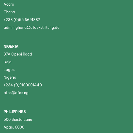
Accra
Ghana
+233 (0)55 6691882
admin.ghana@afos-stiftung.de
NIGERIA
37A Opebi Road
Ikeja
Lagos
Nigeria
+234 (0)9160001440
afos@afos.ng
PHILIPPINES
500 Siesta Lane
Apas, 6000