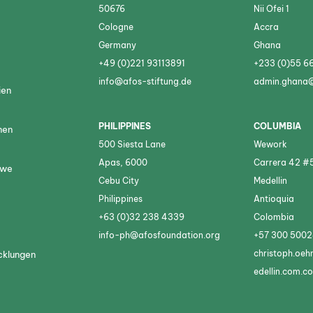
50676
Nii Ofei 1
Cologne
Accra
Germany
Ghana
+49 (0)221 93113891
+233 (0)55 6
info@afos-stiftung.de
admin.ghana@
ien
PHILIPPINES
COLUMBIA
nen
500 Siesta Lane
Wework
Apas, 6000
Carrera 42 #
bwe
Cebu City
Medellin
m
Philippines
Antioquia
+63 (0)32 238 4339
Colombia
info-ph@afosfoundation.org
+57 300 500
christoph.o
cklungen
edellin.com.co