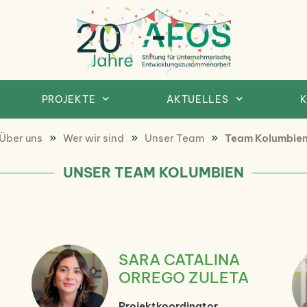
Afosfoundation
Afosfoundation
PROJEKTE
AKTUELLES
K
»
»
»
Über uns
Wer wir sind
Unser Team
Team Kolumbie
UNSER TEAM KOLUMBIEN
SARA CATALINA
ORREGO ZULETA
Projektkoordinator