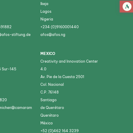
Ikeja
Lagos
Nigeria
691882
+234 (0)9160001440
afos-stiftung.de
afos@afos.ng
MEXICO
Creativity and Innovation Center
5 Sur-145
4.0
Av. Pie de la Cuesta 2501
Col. Nacional
C.P. 76148
2820
Santiago
ehmichen@camaram
de Querétaro
Querétaro
México
+52 (0)462 164 3239