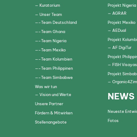
Kuratorium
Projekt Nigeria
AGRAR
Unser Team
Team Deutschland
Projekt Mexiko
AEDual
Team Ghana
Projekt Kolumb
Team Nigeria
AF DigiTur
Team Mexiko
Projekt Philippi
Team Kolumbien
FISH Visayas
Team Philippinen
Projekt Simba
Team Simbabwe
Organic4Zi
Was wir tun
NEWS
Vision und Werte
Unsere Partner
Neueste Entwi
Fördern & Mitwirken
Fotos
Stellenangebote